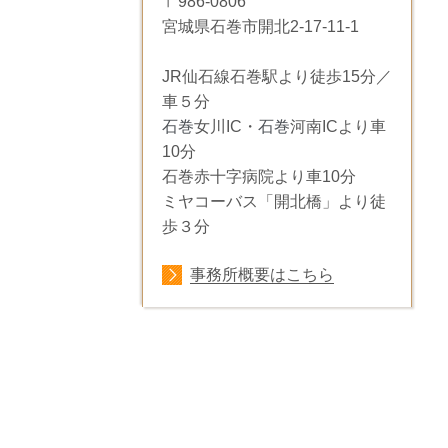
〒986-0806
宮城県石巻市開北2-17-11-1
JR仙石線石巻駅より徒歩15分／
車５分
石巻
女川IC・
石巻
河南IC
より車
10分
石巻赤十字病院より車10分
ミヤコーバス「開北橋」より徒
歩３分
事務所概要はこちら