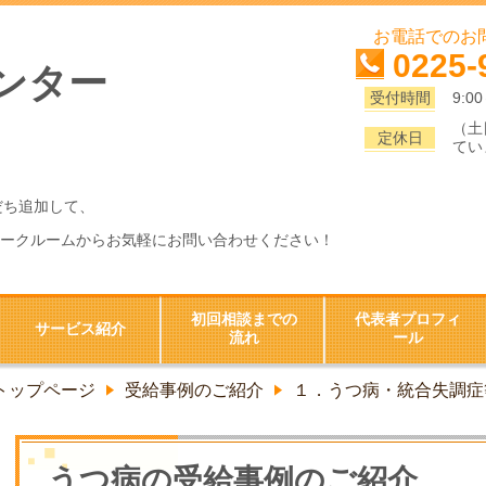
お電話でのお
0225-
ンター
受付時間
9:0
（土
定休日
てい
だち追加して、
ークルームからお気軽にお問い合わせください！
初回相談までの
代表者プロフィ
サービス紹介
流れ
ール
トップページ
受給事例のご紹介
１．うつ病・統合失調症
うつ病の受給事例のご紹介