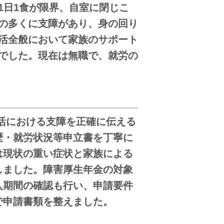
1
日
1
食が限界、自室に閉じこ
の多くに支障があり、身の回り
活全般において家族のサポート
でした。現在は無職で、就労の
活における支障を正確に伝える
歴・就労状況等申立書を丁寧に
は現状の重い症状と家族による
しました。障害厚生年金の対象
入期間の確認も行い、申請要件
で申請書類を整えました。