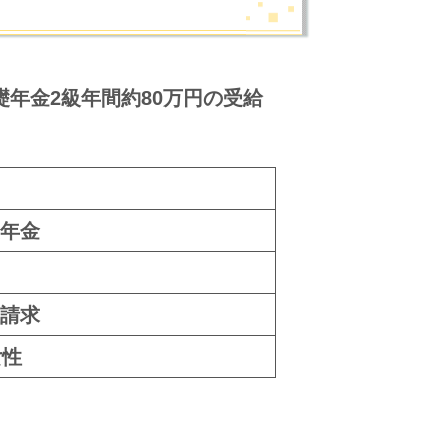
年金2級年間約80万円の受給
年金
請求
女性