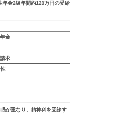
年金2級年間約120万円の受給
年金
請求
男性
不眠が重なり、精神科を受診す